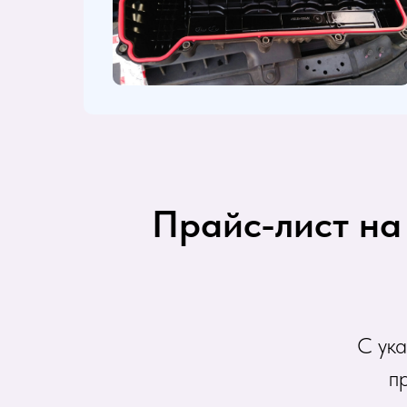
Прайс-лист на
С ук
п