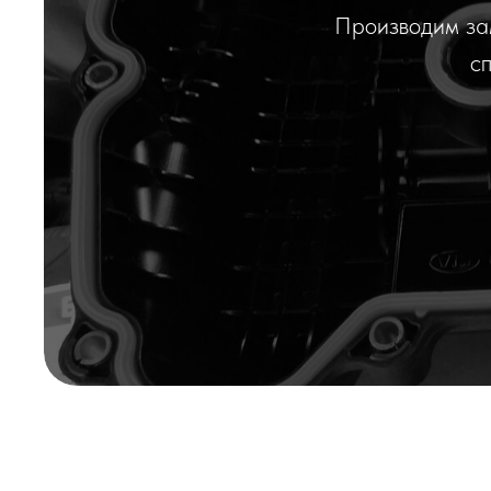
Производим за
с