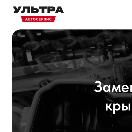
Заме
кры