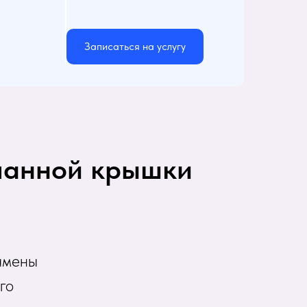
Записаться на услугу
апанной крышки
амены
го