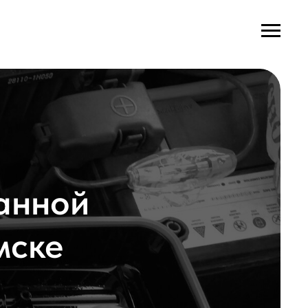
анной
мске